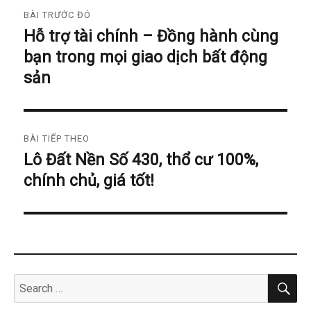
Điều
BÀI TRƯỚC ĐÓ
hướng
Hỗ trợ tài chính – Đồng hành cùng
Bài
bài
bạn trong mọi giao dịch bất động
trước
đó:
sản
viết
BÀI TIẾP THEO
Lô Đất Nền Số 430, thổ cư 100%,
Bài
chính chủ, giá tốt!
tiếp
theo:
SE
Search
for: