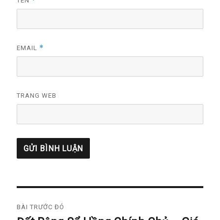
*
TÊN
*
EMAIL
TRANG WEB
Điều
BÀI TRƯỚC ĐÓ
hướng