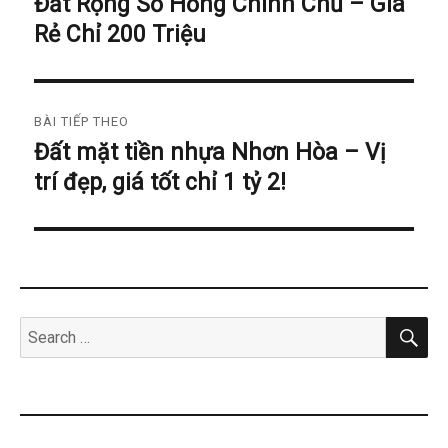
Đất Rộng Sổ Hồng Chính Chủ – Giá
Bài
bài
Rẻ Chỉ 200 Triệu
trước
đó:
viết
BÀI TIẾP THEO
Đất mặt tiền nhựa Nhơn Hòa – Vị
Bài
trí đẹp, giá tốt chỉ 1 tỷ 2!
tiếp
theo:
SE
Search
for: