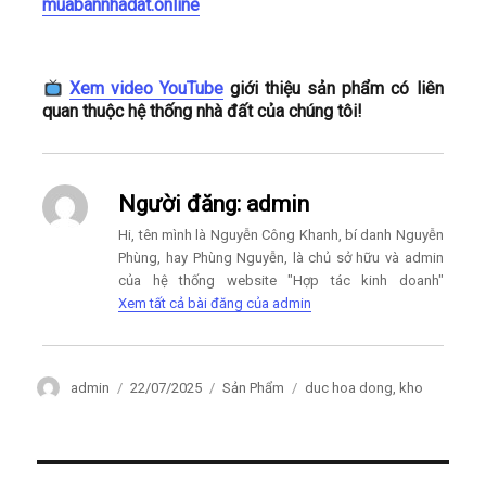
muabannhadat.online
Xem video YouTube
giới thiệu sản phẩm có liên
quan thuộc hệ thống nhà đất của chúng tôi!
Người đăng:
admin
Hi, tên mình là Nguyễn Công Khanh, bí danh Nguyễn
Phùng, hay Phùng Nguyễn, là chủ sở hữu và admin
của hệ thống website "Hợp tác kinh doanh"
Xem tất cả bài đăng của admin
Author
Posted
Categories
Tags
admin
22/07/2025
Sản Phẩm
duc hoa dong
,
kho
on