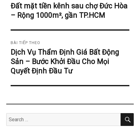
hướng
Đất mặt tiền kênh sau chợ Đức Hòa
Bài
bài
– Rộng 1000m², gần TP.HCM
trước
đó:
viết
BÀI TIẾP THEO
Dịch Vụ Thẩm Định Giá Bất Động
Bài
Sản – Bước Khởi Đầu Cho Mọi
tiếp
theo:
Quyết Định Đầu Tư
SE
Search
for: