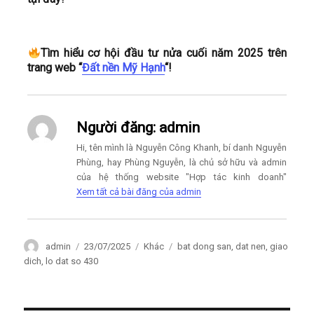
Tìm hiểu cơ hội đầu tư nửa cuối năm 2025 trên
trang web “
Đất nền Mỹ Hạnh
“!
Người đăng:
admin
Hi, tên mình là Nguyễn Công Khanh, bí danh Nguyễn
Phùng, hay Phùng Nguyễn, là chủ sở hữu và admin
của hệ thống website "Hợp tác kinh doanh"
Xem tất cả bài đăng của admin
Author
Posted
Categories
Tags
admin
23/07/2025
Khác
bat dong san
,
dat nen
,
giao
on
dich
,
lo dat so 430